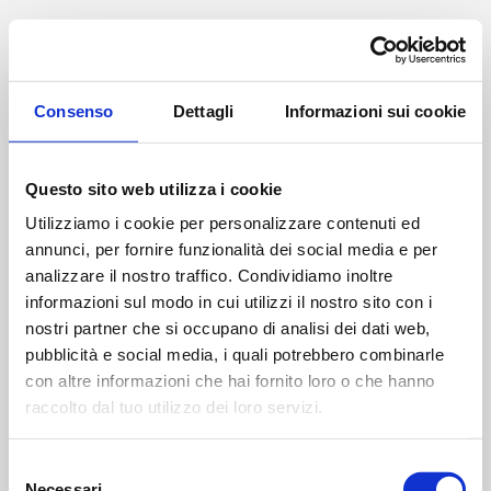
Application Error
Consenso
Dettagli
Informazioni sui cookie
TypeError: l(...).findLast is not a fu
    at v (https://www.studiodottoragne
Questo sito web utilizza i cookie
    at To (https://www.studiodottoragn
    at ks (https://www.studiodottoragn
Utilizziamo i cookie per personalizzare contenuti ed
    at ah (https://www.studiodottoragn
annunci, per fornire funzionalità dei social media e per
    at Oy (https://www.studiodottoragn
analizzare il nostro traffico. Condividiamo inoltre
    at na (https://www.studiodottoragn
informazioni sul modo in cui utilizzi il nostro sito con i
    at th (https://www.studiodottoragn
    at eh (https://www.studiodottoragn
nostri partner che si occupano di analisi dei dati web,
    at MessagePort.ae (https://www.st
pubblicità e social media, i quali potrebbero combinarle
con altre informazioni che hai fornito loro o che hanno
raccolto dal tuo utilizzo dei loro servizi.
Selezione
Necessari