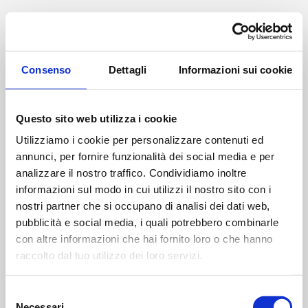
Application Error
Consenso
Dettagli
Informazioni sui cookie
TypeError: l(...).findLast is not a fu
    at v (https://www.studiodottoragne
Questo sito web utilizza i cookie
    at To (https://www.studiodottoragn
    at ks (https://www.studiodottoragn
Utilizziamo i cookie per personalizzare contenuti ed
    at ah (https://www.studiodottoragn
annunci, per fornire funzionalità dei social media e per
    at Oy (https://www.studiodottoragn
analizzare il nostro traffico. Condividiamo inoltre
    at na (https://www.studiodottoragn
informazioni sul modo in cui utilizzi il nostro sito con i
    at th (https://www.studiodottoragn
    at eh (https://www.studiodottoragn
nostri partner che si occupano di analisi dei dati web,
    at MessagePort.ae (https://www.st
pubblicità e social media, i quali potrebbero combinarle
con altre informazioni che hai fornito loro o che hanno
raccolto dal tuo utilizzo dei loro servizi.
Selezione
Necessari