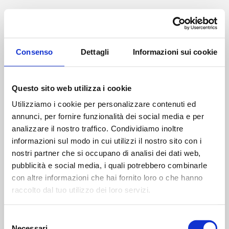
Application Error
Consenso
Dettagli
Informazioni sui cookie
TypeError: l(...).findLast is not a fu
    at v (https://www.studiodottoragne
Questo sito web utilizza i cookie
    at To (https://www.studiodottoragn
    at ks (https://www.studiodottoragn
Utilizziamo i cookie per personalizzare contenuti ed
    at ah (https://www.studiodottoragn
annunci, per fornire funzionalità dei social media e per
    at Oy (https://www.studiodottoragn
analizzare il nostro traffico. Condividiamo inoltre
    at na (https://www.studiodottoragn
informazioni sul modo in cui utilizzi il nostro sito con i
    at th (https://www.studiodottoragn
    at eh (https://www.studiodottoragn
nostri partner che si occupano di analisi dei dati web,
    at MessagePort.ae (https://www.st
pubblicità e social media, i quali potrebbero combinarle
con altre informazioni che hai fornito loro o che hanno
raccolto dal tuo utilizzo dei loro servizi.
Selezione
Necessari