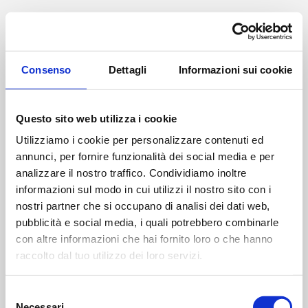
Application Error
Consenso
Dettagli
Informazioni sui cookie
TypeError: l(...).findLast is not a fu
    at v (https://www.studiodottoragne
Questo sito web utilizza i cookie
    at To (https://www.studiodottoragn
    at ks (https://www.studiodottoragn
Utilizziamo i cookie per personalizzare contenuti ed
    at ah (https://www.studiodottoragn
annunci, per fornire funzionalità dei social media e per
    at Oy (https://www.studiodottoragn
analizzare il nostro traffico. Condividiamo inoltre
    at na (https://www.studiodottoragn
informazioni sul modo in cui utilizzi il nostro sito con i
    at th (https://www.studiodottoragn
    at eh (https://www.studiodottoragn
nostri partner che si occupano di analisi dei dati web,
    at MessagePort.ae (https://www.st
pubblicità e social media, i quali potrebbero combinarle
con altre informazioni che hai fornito loro o che hanno
raccolto dal tuo utilizzo dei loro servizi.
Selezione
Necessari